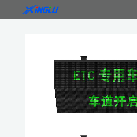
跳
至
内
容