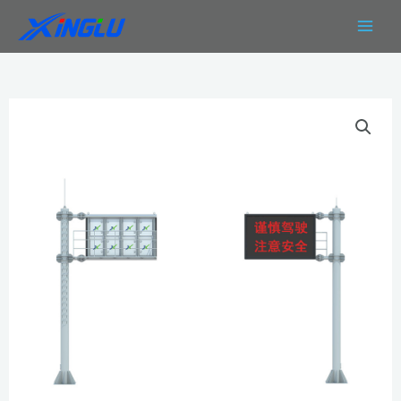
跳
MAIN
至
MEN
内
容