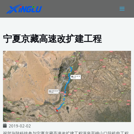
跳
MAIN
至
MEN
内
容
宁夏京藏高速改扩建工程
2019-02-02
祝贺兴陆科技参与宁夏京藏高速改扩建工程滚泉至桃山口段机电工程