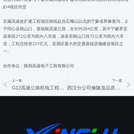
JD4项目供货
京藏高速改扩建工程项目路线起自石嘴山以北的宁蒙省界麻黄沟，止
于同心县桃山口，接福银高速公路，全长约284公里，其中宁蒙界至
滚泉段212公里为双向八车道，滚泉至桃山口段72公里为双向六车
道，工程总投资221亿元，是我区最大的交通基础设施建设项目之
一。
合作单位：陕西高速电子工程有限公司
上一篇
下一篇
Prev
G12高速公路机电工程项目
西汉分公司修隧道品质提升工程