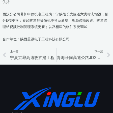
供货
西汉分公司养护中修机电工程为：宁陕段长大隧道六类标志增设，部
分EPS更换；秦岭隧道群摄像机更换及新增、视频传输改造、隧道管
理站视频控制管理系统更新；以及相应的软件系统调试。
合作单位：陕西蓝讯电子工程科技有限公司
上一篇
下一篇
Prev
宁夏京藏高速改扩建工程
青海牙同高速公路JD2-01项目