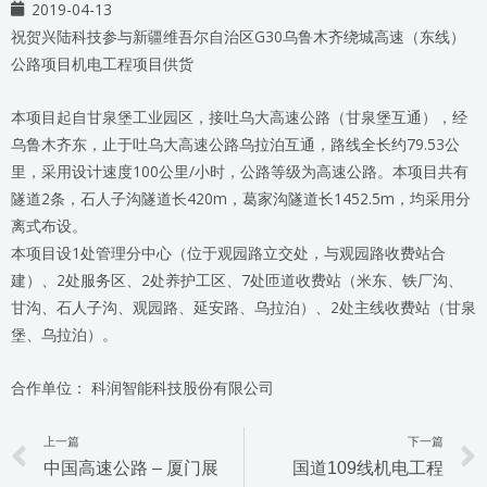
2019-04-13
祝贺兴陆科技参与新疆维吾尔自治区G30乌鲁木齐绕城高速（东线）
公路项目机电工程项目供货
本项目起自甘泉堡工业园区，接吐乌大高速公路（甘泉堡互通），经
乌鲁木齐东，止于吐乌大高速公路乌拉泊互通，路线全长约79.53公
里，采用设计速度100公里/小时，公路等级为高速公路。本项目共有
隧道2条，石人子沟隧道长420m，葛家沟隧道长1452.5m，均采用分
离式布设。
本项目设1处管理分中心（位于观园路立交处，与观园路收费站合
建）、2处服务区、2处养护工区、7处匝道收费站（米东、铁厂沟、
甘沟、石人子沟、观园路、延安路、乌拉泊）、2处主线收费站（甘泉
堡、乌拉泊）。
合作单位： 科润智能科技股份有限公司
上一篇
下一篇
Prev
中国高速公路 – 厦门展
国道109线机电工程