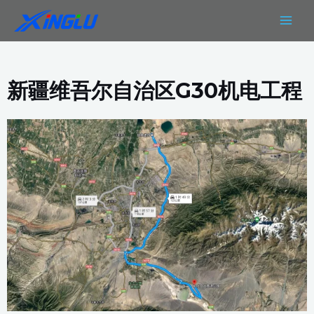
跳
MAIN
至
MEN
内
容
新疆维吾尔自治区G30机电工程