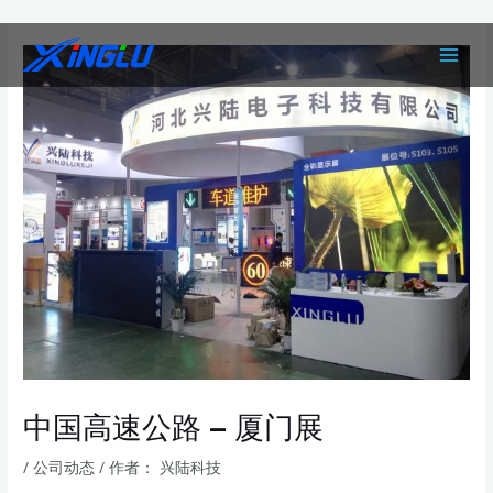
跳
Post
MAIN
至
navigation
MEN
内
容
中国高速公路 – 厦门展
/
公司动态
/ 作者：
兴陆科技