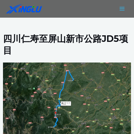
跳
MAIN
至
MEN
内
容
四川仁寿至屏山新市公路JD5项
目