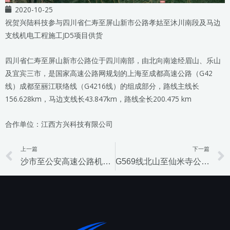
2020-10-25
祝贺兴陆科技参与四川省仁寿至屏山新市公路孝姑至沐川南段及马边
支线机电工程施工JD5项目供货
四川省仁寿至屏山新市公路位于四川南部，由北向南途经眉山、乐山
及宜宾三市，是国家高速公路网规划的上海至成都高速公路（G42
线）成都至丽江联络线（G4216线）的组成部分，路线主线长
156.628km，马边支线长43.847km，路线全长200.475 km
合作单位：江西方兴科技有限公司
上一篇
下一篇
Prev
沙市至公安高速公路机电工程
G569线北山至仙米寺公路工程