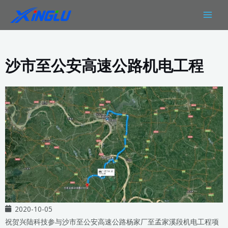
跳
MAIN
至
MEN
内
容
沙市至公安高速公路机电工程
2020-10-05
祝贺兴陆科技参与沙市至公安高速公路杨家厂至孟家溪段机电工程项