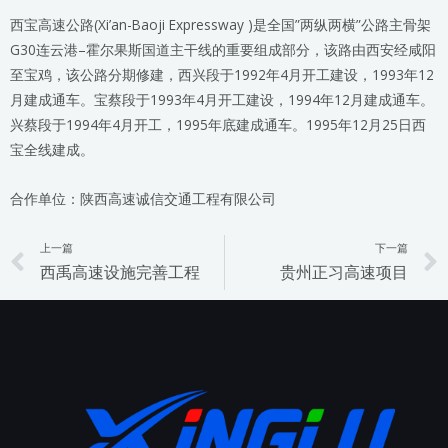
西宝高速公路(Xi’an-Baoji Expressway )是全国”两纵两横”公路主骨架
G30连云港–霍尔果斯国道主干线的重要组成部分，该路由西安经咸阳
至宝鸡，该公路分期修建，西兴段于1992年4月开工建设，1993年12
月建成通车。宝蔡段于1993年4月开工建设，1994年12月建成通车。
兴蔡段于1994年4月开工，1995年底建成通车。1995年12月25日西
宝全线建成。
合作单位：陕西高速诚信交通工程有限公司
上一篇
下一篇
Prev
西禹高速设施完善工程
贵州正习高速项目