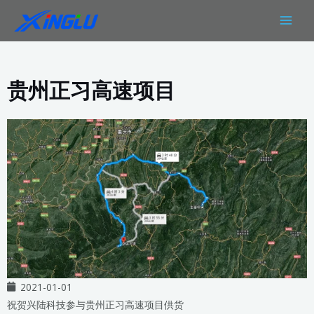
跳
MAIN
至
MEN
内
容
贵州正习高速项目
2021-01-01
祝贺兴陆科技参与贵州正习高速项目供货