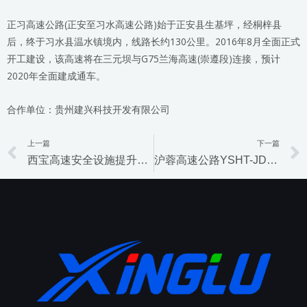
正习高速公路(正安至习水高速公路)始于正安县生基坪，经桐梓县
后，终于习水县温水镇境内，线路长约130公里。2016年8月全面正式
开工建设，该高速将在三元坝与G75兰海高速(崇遵段)连接，预计
2020年全面建成通车。
合作单位：贵州建兴科技开发有限公司
上一篇
下一篇
Prev
西宝高速安全设施提升工程
沪蓉高速公路YSHT-JDSG2项目