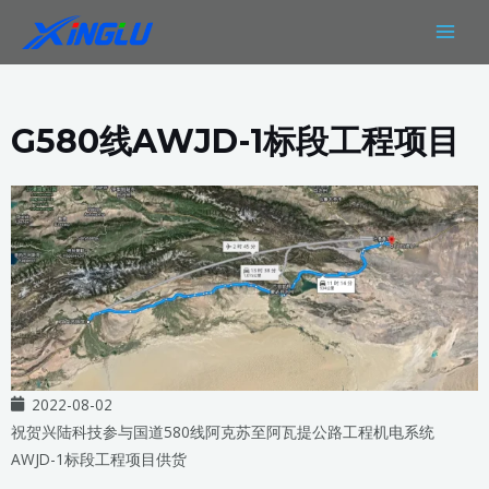
跳
MAIN
至
MEN
内
容
G580线AWJD-1标段工程项目
2022-08-02
祝贺兴陆科技参与国道580线阿克苏至阿瓦提公路工程机电系统
AWJD-1标段工程项目供货