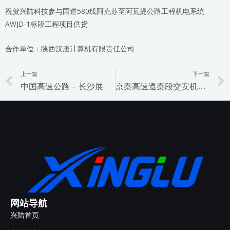
祝贺兴陆科技参与国道580线阿克苏至阿瓦提公路工程机电系统
AWJD-1标段工程项目供货
合作单位：陕西汉唐计算机有限责任公司
上一篇
下一篇
Prev
中国高速公路 – 长沙展
京秦高速遵秦段交安机电项目
网站导航
兴陆首页