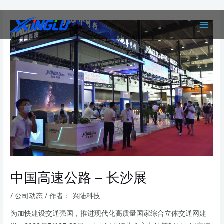
跳
Post
MAIN
至
navigation
MEN
内
容
中国高速公路 – 长沙展
/
公司动态
/ 作者：
兴陆科技
为加快建设交通强国，推进现代化高质量国家综合立体交通网建