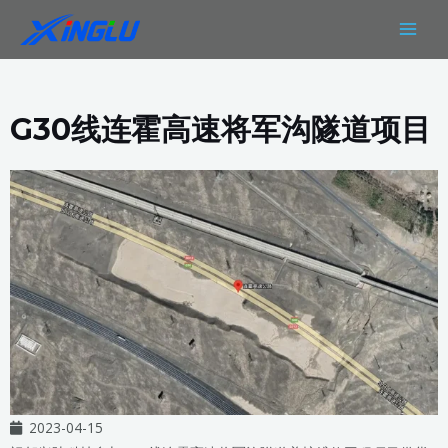
跳
MAIN
至
MEN
内
容
G30线连霍高速将军沟隧道项目
2023-04-15