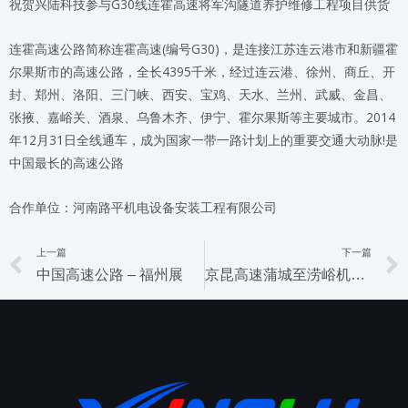
祝贺兴陆科技参与G30线连霍高速将军沟隧道养护维修工程项目供货
连霍高速公路简称连霍高速(编号G30)，是连接江苏连云港市和新疆霍
尔果斯市的高速公路，全长4395千米，经过连云港、徐州、商丘、开
封、郑州、洛阳、三门峡、西安、宝鸡、天水、兰州、武威、金昌、
张掖、嘉峪关、酒泉、乌鲁木齐、伊宁、霍尔果斯等主要城市。2014
年12月31日全线通车，成为国家一带一路计划上的重要交通大动脉!是
中国最长的高速公路
合作单位：河南路平机电设备安装工程有限公司
上一篇
下一篇
Prev
中国高速公路 – 福州展
京昆高速蒲城至涝峪机电项目