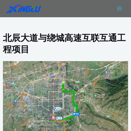
跳
MAIN
至
MEN
内
容
北辰大道与绕城高速互联互通工
程项目