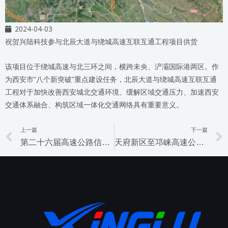
2024-04-03
祝贺兴陆科技参与北辰大道与绕城高速互联互通工程项目供货
该项目位于绕城高速与北三环之间，横跨未央、浐灞国际港两区。作
为西安市“八个新突破”重点建设任务，北辰大道与绕城高速互联互通
工程对于加快改善西安城北交通环境、缓解区域交通压力、加速西安
交通体系融合、构筑区域一体化交通网络具有重要意义。
上一篇
下一篇
Prev
第二十六届高速公路信息化大会暨技术产品博览会——合肥展
天府新区至邛崃高速公路机电工程项目