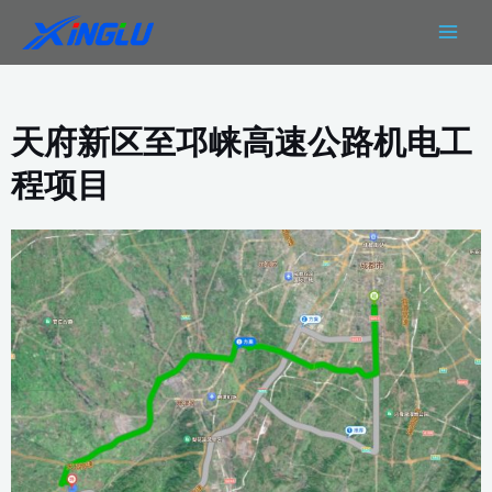
跳
MAIN
至
MEN
内
容
天府新区至邛崃高速公路机电工
程项目