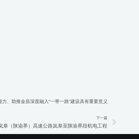
能力、助推金昌深度融入“一带一路”建设具有重要意义
下一篇
Next
岚皋（陕渝界）高速公路岚皋至陕渝界段机电工程