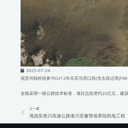
2025-07-24
祝贺兴陆科技参与G312丰乐至马营口段(含永昌过境)FMI
全线采用一级公路技术标准，项目总投资约23亿元，建设
上一篇
Prev
渑池至淅川高速公路淅川至豫鄂省界段机电工程