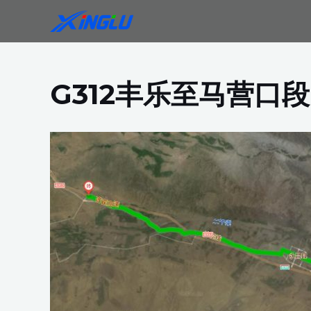
跳
至
内
容
G312丰乐至马营口段