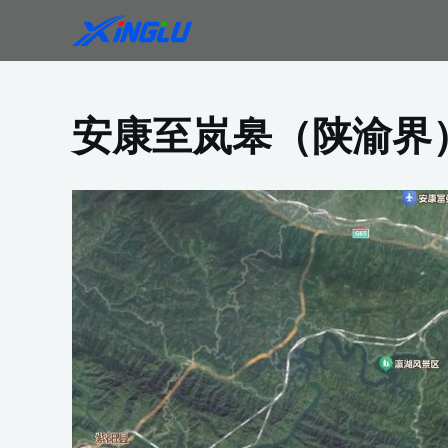
跳
至
内
容
安康至岚皋（陕渝界