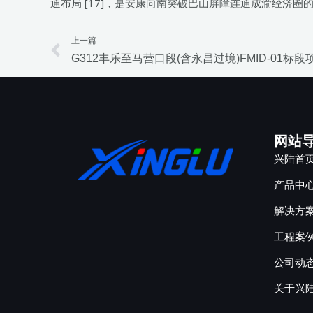
通布局 [17]，是安康向南突破巴山屏障连通成渝经济
上一篇
Prev
G312丰乐至马营口段(含永昌过境)FMID-01标段
网站
兴陆首
产品中
解决方
工程案
公司动
关于兴