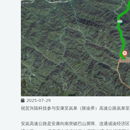
2025-07-29
祝贺兴陆科技参与安康至岚皋（陕渝界）高速公路岚皋至
安岚高速公路是安康向南突破巴山屏障、连通成渝经济区的