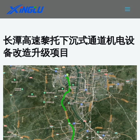
跳
MAIN
至
MEN
内
容
长潭高速黎托下沉式通道机电设
备改造升级项目