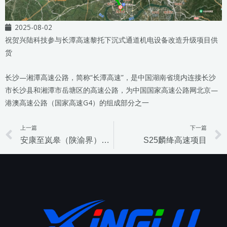
2025-08-02
祝贺兴陆科技参与长潭高速黎托下沉式通道机电设备改造升级项目供
货
长沙—湘潭高速公路，简称“长潭高速”，是中国湖南省境内连接长沙
市长沙县和湘潭市岳塘区的高速公路，为中国国家高速公路网北京—
港澳高速公路（国家高速G4）的组成部分之一
上一篇
下一篇
Prev
安康至岚皋（陕渝界）高速公路岚皋至陕渝界段机电工程
S25麟绛高速项目