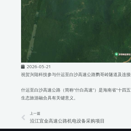
2026-05-21
祝贺兴陆科技参与什运至白沙高速公路鹦哥岭隧道及连接
什运至白沙高速公路（简称“什白高速”）是海南省“十
生态旅游融合具有关键意义。
上一篇
Prev
沿江宜金高速公路机电设备采购项目