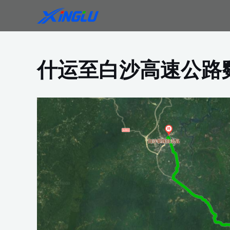
跳
至
内
容
什运至白沙高速公路