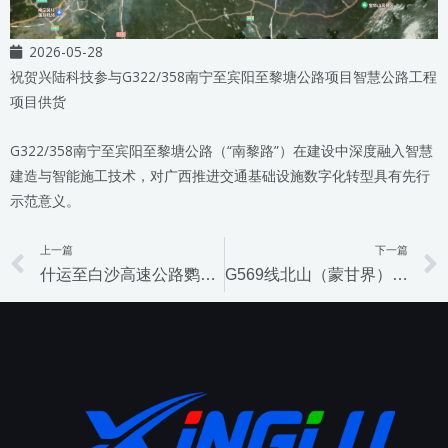
2026-05-28
祝贺兴陆科技参与G322/358南宁至宾阳至黎塘公路项目智慧公路工程
项目供货
G322/358南宁至宾阳至黎塘公路（“南黎路”）在建设中深度融入智慧
建造与智能施工技术，对广西推进交通基础设施数字化转型具有先行
示范意义。
上一篇
下一篇
Prev
什运至白沙高速公路鹦哥岭隧道及连接线工程项目
G569线北山（蒙甘界）至仙米寺（甘青界）公路民勤至武威段民勤南互通变更项目