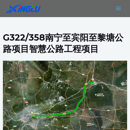
跳
MAIN
至
MEN
内
容
G322/358南宁至宾阳至黎塘公
路项目智慧公路工程项目