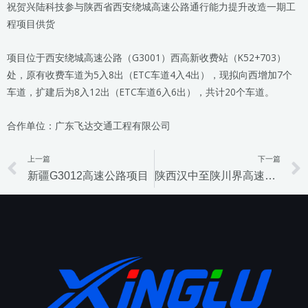
祝贺兴陆科技参与陕西省西安绕城高速公路通行能力提升改造一期工
程项目供货
项目位于西安绕城高速公路（G3001）西高新收费站（K52+703）
处，原有收费车道为5入8出（ETC车道4入4出），现拟向西增加7个
车道，扩建后为8入12出（ETC车道6入6出），共计20个车道。
合作单位：广东飞达交通工程有限公司
上一篇
下一篇
Prev
新疆G3012高速公路项目
陕西汉中至陕川界高速公路机电工程