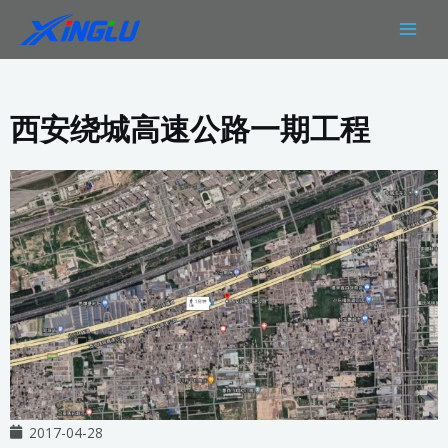
跳
MAIN
至
MEN
内
容
西安绕城高速公路一期工程
2017-04-28