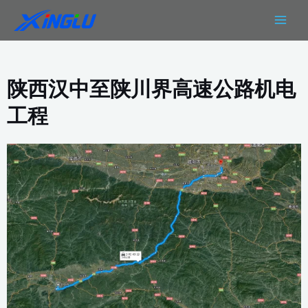
跳
MAIN
至
MEN
内
容
陕西汉中至陕川界高速公路机电
工程