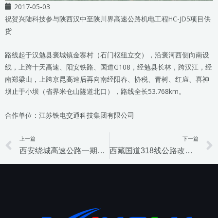
2017-05-03
祝贺兴陆科技参与陕西汉中至陕川界高速公路机电工程HC-JD5项目供
货
路线起于汉勉县褒城镇金寨村（石门枢纽立交），沿褒河西侧向南设
线，上跨十天高速、阳安铁路、国道G108，经勉县长林，跨汉江，经
南郑梁山，上跨京昆高速后再向南经阳春、协税、青树、红庙、喜神
坝止于小坝（省界米仓山隧道北口），路线全长53.768km。
合作单位：江苏铁电交通科技集团有限公司
上一篇
下一篇
Prev
西安绕城高速公路一期工程
西藏国道318线公路改造工程