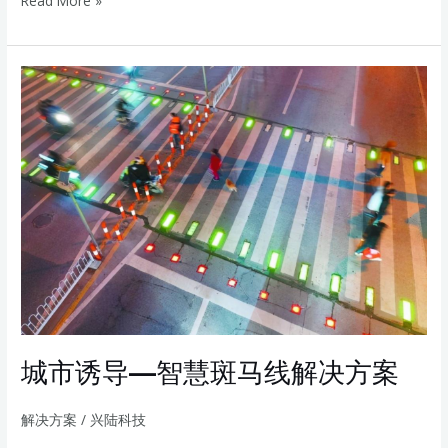
Read More »
城
市
诱
导
—
智
慧
斑
马
线
解
决
城市诱导—智慧斑马线解决方案
方
案
解决方案
/
兴陆科技