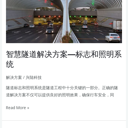
隧
道
解
决
方
案
—
智慧隧道解决方案—标志和照明系
标
志
统
和
照
解决方案
/
兴陆科技
明
隧道标志和照明系统是隧道工程中十分关键的一部分。正确的隧
系
道解决方案不仅可以提供良好的照明效果，确保行车安全，同
统
Read More »