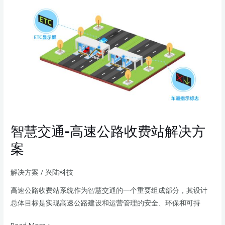
智
慧
交
通-
高
速
公
路
收
费
智慧交通-高速公路收费站解决方
站
解
案
决
方
解决方案
/
兴陆科技
案
高速公路收费站系统作为智慧交通的一个重要组成部分，其设计
总体目标是实现高速公路建设和运营管理的安全、环保和可持