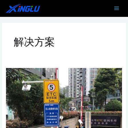
跳
MAIN
至
MEN
内
容
解决方案
停
车
场
ETC
扣
费
综
合