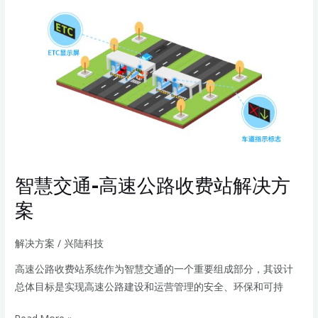
智
慧
交
通-
高
速
公
路
收
费
智慧交通-高速公路收费站解决方
站
解
案
决
方
解决方案
/
兴陆科技
案
高速公路收费站系统作为智慧交通的一个重要组成部分，其设计
总体目标是实现高速公路建设和运营管理的安全、环保和可持