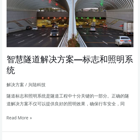
隧
道
解
决
方
案
—
智慧隧道解决方案—标志和照明系
标
志
统
和
照
解决方案
/
兴陆科技
明
隧道标志和照明系统是隧道工程中十分关键的一部分。正确的隧
系
道解决方案不仅可以提供良好的照明效果，确保行车安全，同
统
Read More »