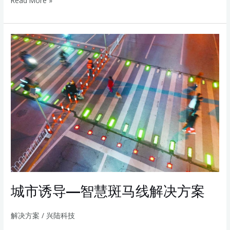
Read More »
城
市
诱
导
—
智
慧
斑
马
线
解
决
城市诱导—智慧斑马线解决方案
方
案
解决方案
/
兴陆科技