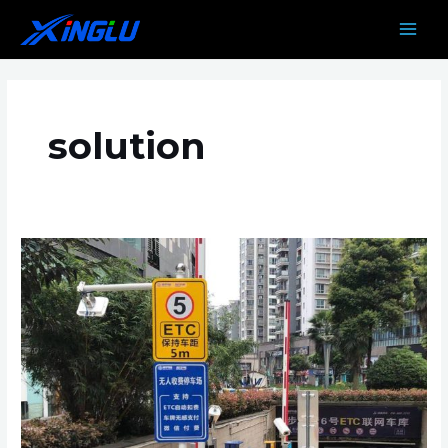
跳
MAIN
至
MEN
内
容
solution
停
车
场
ETC
扣
费
综
合